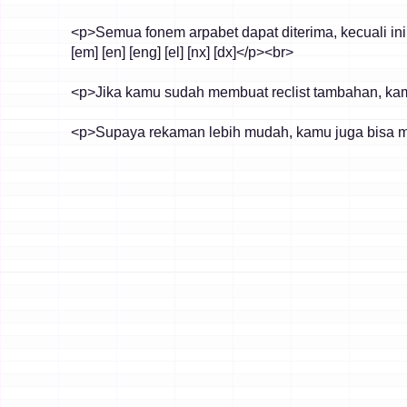
		<p>Semua fonem arpabet dapat diterima, kecuali ini:<br>

		[em] [en] [eng] [el] [nx] [dx]</p><br>

		<p>Jika kamu sudah membuat reclist tambahan, kamu harus meng-generate OTO untuk sang voicebank sehingga duplikatnya bisa dinomeri dengan benar.</p><br>
