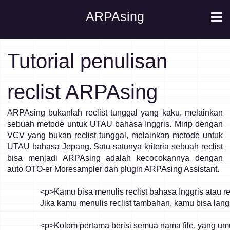
ARPAsing
Tutorial penulisan
reclist ARPAsing
ARPAsing bukanlah reclist tunggal yang kaku, melainkan
sebuah metode untuk UTAU bahasa Inggris. Mirip dengan
VCV yang bukan reclist tunggal, melainkan metode untuk
UTAU bahasa Jepang. Satu-satunya kriteria sebuah reclist
bisa menjadi ARPAsing adalah kecocokannya dengan
auto OTO-er Moresampler dan plugin ARPAsing Assistant.
		<p>Kamu bisa menulis reclist bahasa Inggris atau reclist tambahan sesukamu selama fonem yang kamu masukkan berhubungan secara langsung dengan Arpabet. Setelah ditulis, kamu harus membuat file index.csv agar Moresampler tahu bagaimana cara mengOTO-nya.<br>

		Jika kamu menulis reclist tambahan, kamu bisa langsung menambahkan naskahmu ke dalam file .csv untuk reclist tersebut. Jika kamu membuat reclist dari awal, buatlah index.csv baru. Kamu bisa menggunakan text editor atau .csv editor yang kamu suka.</p><br>

		<p>Kolom pertama berisi semua nama file, yang umumnya sama persis dengan file reclist yang kamu gunakan di OREMO. Kamu perlu menyertakan ekstensi file. Jika kamu menggunakan text editor, pisahkan antar kolom dengan koma. Kolom kedua berisi versi arpabet dari fonem untuk baris tersebut. Setiap fonem harus dipisahkan dengan garis bawah.</p><br>
