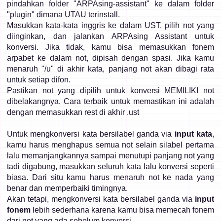
pindahkan folder "ARPAsing-assistant" ke dalam folder
"plugin" dimana UTAU terinstall.
Masukkan kata-kata inggris ke dalam UST, pilih not yang
diinginkan, dan jalankan ARPAsing Assistant untuk
konversi. Jika tidak, kamu bisa memasukkan fonem
arpabet ke dalam not, dipisah dengan spasi. Jika kamu
menaruh "/u" di akhir kata, panjang not akan dibagi rata
untuk setiap difon.
Pastikan not yang dipilih untuk konversi MEMILIKI not
dibelakangnya. Cara terbaik untuk memastikan ini adalah
dengan memasukkan rest di akhir .ust
Untuk mengkonversi kata bersilabel ganda via
input kata
,
kamu harus menghapus semua not selain silabel pertama
lalu memanjangkannya sampai menutupi panjang not yang
tadi digabung, masukkan seluruh kata lalu konversi seperti
biasa. Dari situ kamu harus menaruh not ke nada yang
benar dan memperbaiki timingnya.
Akan tetapi, mengkonversi kata bersilabel ganda via
input
fonem
lebih sederhana karena kamu bisa memecah fonem
dari not yang ada sebelum konversi.