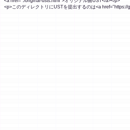
<a href="./original-usts.html">オリジナル曲UST</a></p>
