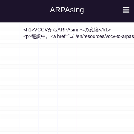
ARPAsing
		<h1>VCCVからARPAsingへの変換</h1>
