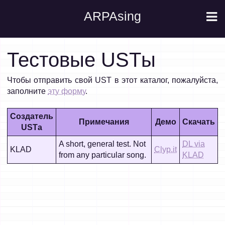
ARPAsing
Тестовые USTы
Чтобы отправить свой UST в этот каталог, пожалуйста,
заполните
эту форму
.
Создатель
Примечания
Демо
Скачать
USTа
A short, general test. Not
DL via
KLAD
Clyp.it
from any particular song.
KLAD